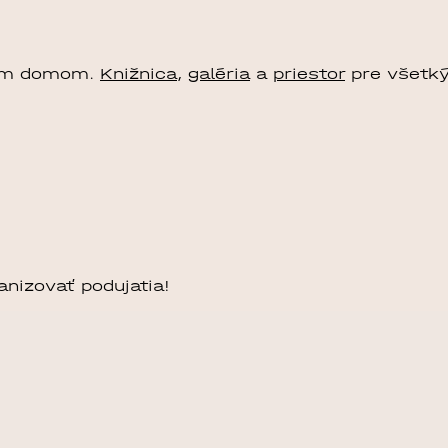
nym domom.
Knižnica
,
galéria
a
priestor
pre všetký
nizovať podujatia!