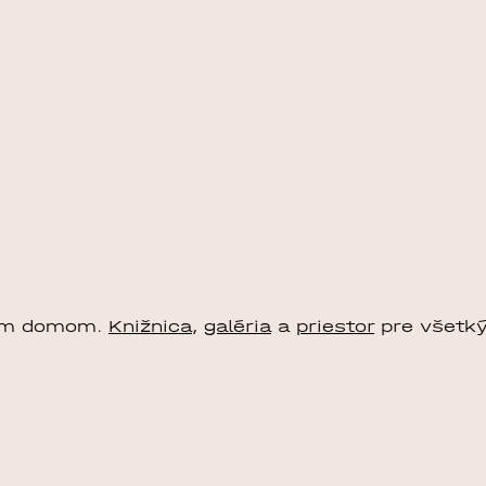
nym domom.
Knižnica
,
galéria
a
priestor
pre všetký