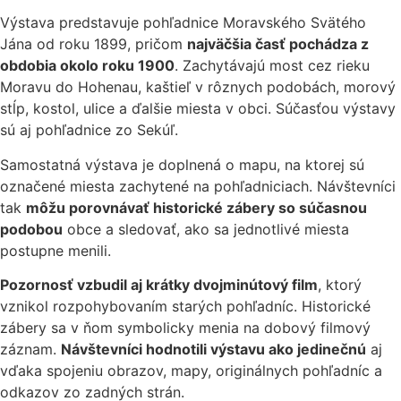
Výstava predstavuje pohľadnice Moravského Svätého
Jána od roku 1899, pričom
najväčšia časť pochádza z
obdobia okolo roku 1900
. Zachytávajú most cez rieku
Moravu do Hohenau, kaštieľ v rôznych podobách, morový
stĺp, kostol, ulice a ďalšie miesta v obci. Súčasťou výstavy
sú aj pohľadnice zo Sekúľ.
Samostatná výstava je doplnená o mapu, na ktorej sú
označené miesta zachytené na pohľadniciach. Návštevníci
tak
môžu porovnávať historické zábery so súčasnou
podobou
obce a sledovať, ako sa jednotlivé miesta
postupne menili.
Pozornosť vzbudil aj krátky dvojminútový film
, ktorý
vznikol rozpohybovaním starých pohľadníc. Historické
zábery sa v ňom symbolicky menia na dobový filmový
záznam.
Návštevníci hodnotili výstavu ako jedinečnú
aj
vďaka spojeniu obrazov, mapy, originálnych pohľadníc a
odkazov zo zadných strán.