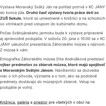
Výstava Moravský Svätý Ján na pohľad potrvá v KC JÁNY
do konca júla.
Druhú časť výstavy tvoria práce detí zo
ZUŠ Sekule
, ktoré sú umiestnené v knižnici a na schodoch
vo vitrínkach pred vstupom do kultúrneho domu.
Počas Svätojánskeho jarmoku bude k výstave pripravené
aj sprievodné podujatie. V sobotu 20. júna o 10:00 sa v KC
JÁNY uskutoční prezentácia Záhorského múzea s názvom
Z múzea k vám.
Etnografka Záhorského múzea Dita Andrušková predstaví
výber predmetov zo zbierok múzea, ktoré majú spojitosť
s Moravským Svätým Jánom
. Návštevníci sa dozvedia
viac o ich pôvode, význame a o tom, ako sa podobné
predmety dostávajú do múzejných zbierok. Vstup na
podujatie je voľný.
Knižnica
,
galéria
a
priestor
pre všetkých v obci na