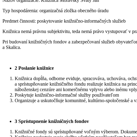
Názov organizácie: Knižnica Moravský Svätý Ján
Typ hospodárenia: organizačná zložka obecného úradu
Predmet činnosti: poskytovanie knižnično-informačných služieb
Knižnica nemá právnu subjektivitu, teda nemá právo vystupovať v p
Pri budovaní knižničných fondov a zabezpečovaní služieb obyvateľom 
a Skalica.
2
Poslanie knižnice
Knižnica dopĺňa, odborne eviduje, spracováva, uchováva, och
a sprístupňovanie knižničného fondu realizuje knižnica na prin
náboženskej cenzúre ani komerčnému vplyvu alebo inému vpl
Poskytuje knižnično-informačné služby používateľom
Organizuje a uskutočňuje komunitné, kultúrno-spoločenské a vz
3
Sprístupnenie knižničných fondov
Knižničné fondy sú sprístupňované voľným výberom. Dokumenty