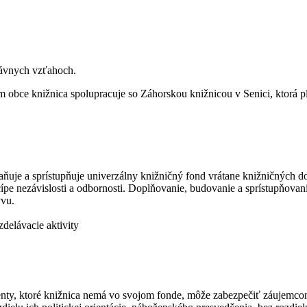
rávnych vzťahoch.
obce knižnica spolupracuje so Záhorskou knižnicou v Senici, ktorá pl
raňuje a sprístupňuje univerzálny knižničný fond vrátane knižničnýc
cípe nezávislosti a odbornosti. Doplňovanie, budovanie a sprístupňovani
yvu.
delávacie aktivity
, ktoré knižnica nemá vo svojom fonde, môže zabezpečiť záujemcom z