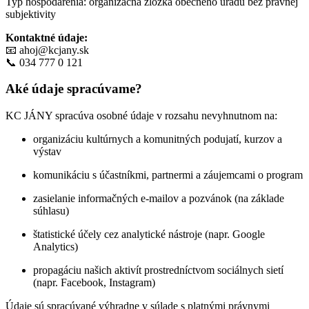
Typ hospodárenia: organizačná zložka obecného úradu bez právnej
subjektivity
Kontaktné údaje:
📧
ahoj@kcjany.sk
📞 034 777 0 121
Aké údaje spracúvame?
KC JÁNY spracúva osobné údaje v rozsahu nevyhnutnom na:
organizáciu kultúrnych a komunitných podujatí, kurzov a
výstav
komunikáciu s účastníkmi, partnermi a záujemcami o program
zasielanie informačných e-mailov a pozvánok (na základe
súhlasu)
štatistické účely cez analytické nástroje (napr. Google
Analytics)
propagáciu našich aktivít prostredníctvom sociálnych sietí
(napr. Facebook, Instagram)
Údaje sú spracúvané výhradne v súlade s platnými právnymi