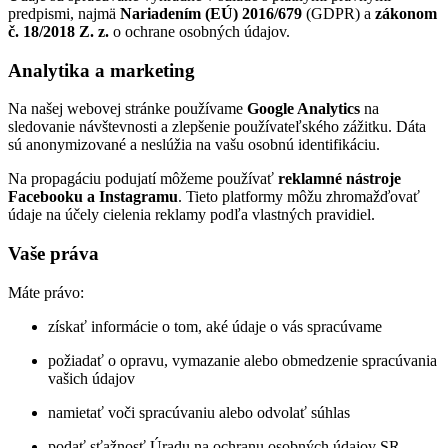
predpismi, najmä
Nariadením (EÚ) 2016/679
(GDPR) a
zákonom
č. 18/2018 Z. z.
o ochrane osobných údajov.
Analytika a marketing
Na našej webovej stránke používame
Google Analytics
na
sledovanie návštevnosti a zlepšenie používateľského zážitku. Dáta
sú anonymizované a neslúžia na vašu osobnú identifikáciu.
Na propagáciu podujatí môžeme používať
reklamné nástroje
Facebooku a Instagramu
. Tieto platformy môžu zhromažďovať
údaje na účely cielenia reklamy podľa vlastných pravidiel.
Vaše práva
Máte právo:
získať informácie o tom, aké údaje o vás spracúvame
požiadať o opravu, vymazanie alebo obmedzenie spracúvania
vašich údajov
namietať voči spracúvaniu alebo odvolať súhlas
podať sťažnosť Úradu na ochranu osobných údajov SR