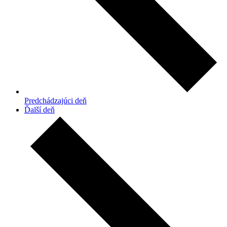
Predchádzajúci deň
Ďalší deň