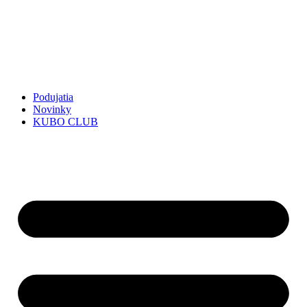
Preskočiť
na
obsah
Podujatia
Novinky
KUBO CLUB