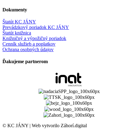
Dokumenty
Štatút KC JÁNY
Prevádzkový poriadok KC JÁNY
Štatút knižnica
Knižničný a výpožičný poriadok
Cenník služieb a poplatkov
Ochrana osobných údajov
Ďakujeme partnerom
© KC JÁNY | Web vytvorilo Záhorí.digital