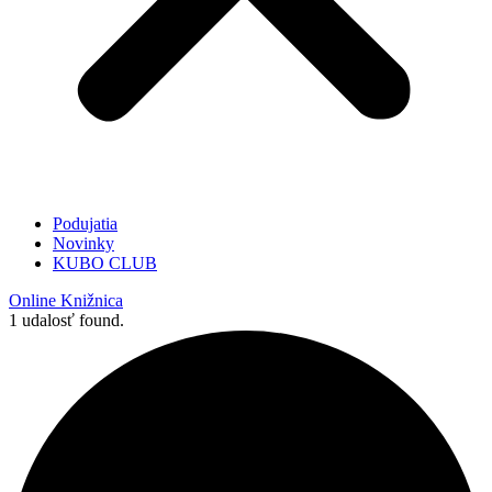
Podujatia
Novinky
KUBO CLUB
Online Knižnica
1 udalosť found.