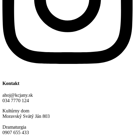
Kontakt
ahoj@kcjany.sk
034 7770 124
Kultúrny dom
Moravský Svätý Ján 803
Dramaturgia
0907 655 433