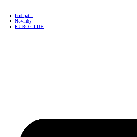
Preskočiť
na
Podujatia
obsah
Novinky
KUBO CLUB