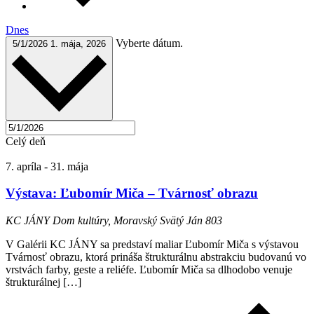
Dnes
Vyberte dátum.
5/1/2026
1. mája, 2026
Celý deň
7. apríla
-
31. mája
Výstava: Ľubomír Miča – Tvárnosť obrazu
KC JÁNY
Dom kultúry, Moravský Svätý Ján 803
V Galérii KC JÁNY sa predstaví maliar Ľubomír Miča s výstavou
Tvárnosť obrazu, ktorá prináša štrukturálnu abstrakciu budovanú vo
vrstvách farby, geste a reliéfe. Ľubomír Miča sa dlhodobo venuje
štrukturálnej […]