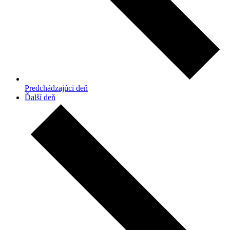
Predchádzajúci deň
Ďalší deň