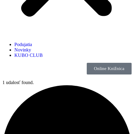
Podujatia
Novinky
KUBO CLUB
Online Knižnica
1 udalosť found.