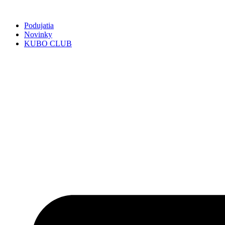
Preskočiť
na
Podujatia
obsah
Novinky
KUBO CLUB