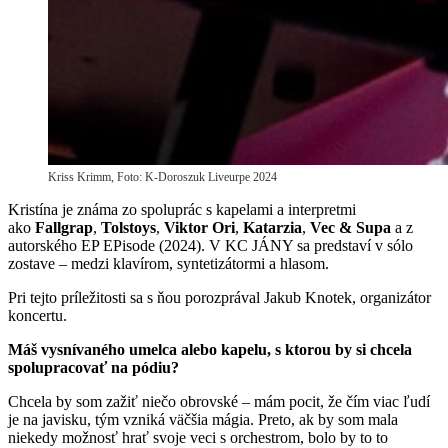
Kriss Krimm, Foto: K-Doroszuk Liveurpe 2024
Kristína je známa zo spoluprác s kapelami a interpretmi
ako
Fallgrap
,
Tolstoys
,
Viktor Ori
,
Katarzia
,
Vec & Supa
a z
autorského EP EPisode (2024). V KC JÁNY sa predstaví v sólo
zostave – medzi klavírom, syntetizátormi a hlasom.
Pri tejto príležitosti sa s ňou porozprával Jakub Knotek, organizátor
koncertu.
Máš vysnívaného umelca alebo kapelu, s ktorou by si chcela
spolupracovať na pódiu?
Chcela by som zažiť niečo obrovské – mám pocit, že čím viac ľudí
je na javisku, tým vzniká väčšia mágia. Preto, ak by som mala
niekedy možnosť hrať svoje veci s orchestrom, bolo by to to