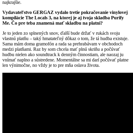
najkrajšie.
Vydavateľstvo GERGAZ vydalo tretie pokračovanie vinylovej
kompilácie The Locals 3, na ktorej je aj tvoja skladba Purify
Me. Čo pre teba znamená mať skladbu na platni?
Je to jeden zo splnených snov, ďalší bude držať v rukách svoju
vlastnú platňu – taký hmatateľný dôkaz o tom, že tá hudba existuje.
Sama mám doma gramofón a rada sa prehrabávam v obchodoch
medzi platňami. Raz by som chcela mať plnú skriňu a počúvať
hudbu nielen ako soundtrack k denným činnostiam, ale naozaj ju
vnímať naplno a sústredene. Momentálne sa mi darí počúvať platne
len výnimočne, no vždy je to pre mňa oslava života.