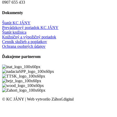
0907 655 433
Dokumenty
Štatút KC JÁNY
Prevádzkový poriadok KC JÁNY
Štatút knižnica
Knižničný a výpožičný poriadok
Cenník služieb a poplatkov
Ochrana osobných údajov
Ďakujeme partnerom
© KC JÁNY | Web vytvorilo Záhorí.digital