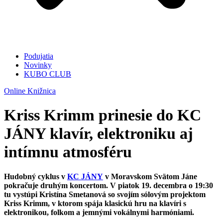
Podujatia
Novinky
KUBO CLUB
Online Knižnica
Kriss Krimm prinesie do KC
JÁNY klavír, elektroniku aj
intímnu atmosféru
Hudobný cyklus v
KC JÁNY
v Moravskom Svätom Jáne
pokračuje druhým koncertom. V piatok 19. decembra o 19:30
tu vystúpi Kristína Smetanová so svojím sólovým projektom
Kriss Krimm, v ktorom spája klasickú hru na klavíri s
elektronikou, folkom a jemnými vokálnymi harmóniami.