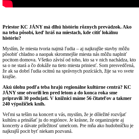
Priestor KC JÁNY má dlhú históriu rôznych prevádzok. Ako
na teba pôsobí, keď hráš na miestach, kde cítiť lokálnu
históriu?
Myslím, že miesta tvoria najmä ľudia – aj najkrajšie stavby môžu
pôsobiť chladno a naopak skromnejšie miesta nás môžu naplniť
pocitom domova. Všetko závisí od toho, kto sa v nich nachádza, kto
sa o ne stará a čo dokáže na tieto miesta priniesť. Som presvedčená,
že ak sa dobrí ľudia ocitnú na správnych pozíciách, žije sa vo svete
krajšie.
Akú úlohu podľa teba hrajú regionálne kultúrne centrá? KC
JÁNY sme otvorili len pred letom a do konca roka sme
pripravili 30 podujatí. V knižnici máme 56 čitateľov a takmer
240 výpožičiek kníh.
Veľmi sa teším na koncert u vás, myslím, že je dôležité rozvíjať
kultúru a prinášať ju do regiónov. Je krásne, že organizujete aj
koncerty a dávate príležitosť umelcom. Pre mňa ako hudobníčku je
najkrajší pocit byť niekam pozvaná.