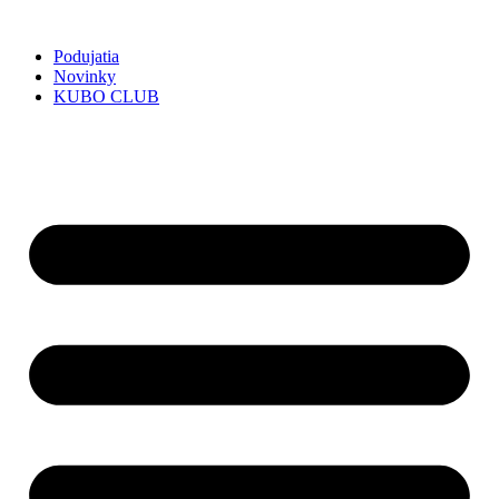
Preskočiť
na
Podujatia
obsah
Novinky
KUBO CLUB