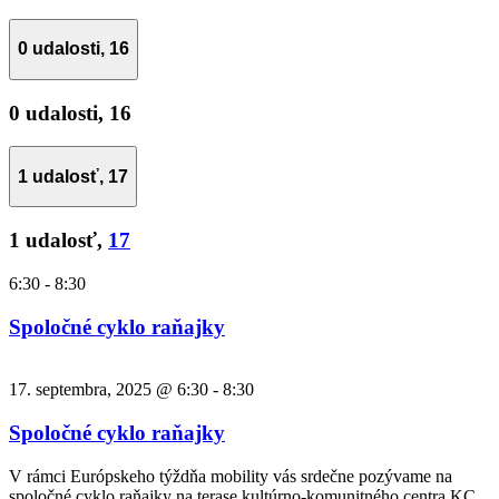
0 udalosti,
16
0 udalosti,
16
1 udalosť,
17
1 udalosť,
17
6:30
-
8:30
Spoločné cyklo raňajky
17. septembra, 2025 @ 6:30
-
8:30
Spoločné cyklo raňajky
V rámci Európskeho týždňa mobility vás srdečne pozývame na
spoločné cyklo raňajky na terase kultúrno-komunitného centra KC