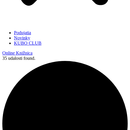
Podujatia
Novinky
KUBO CLUB
Online Knižnica
35 udalosti found.