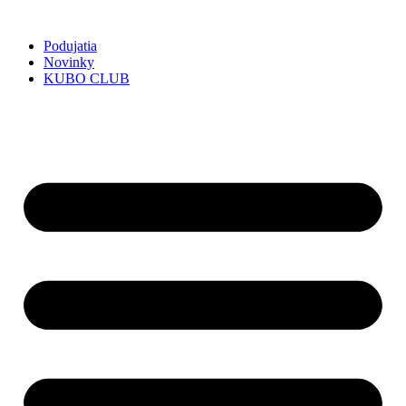
Preskočiť
na
Podujatia
obsah
Novinky
KUBO CLUB