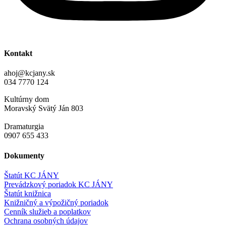
Kontakt
ahoj@kcjany.sk
034 7770 124
Kultúrny dom
Moravský Svätý Ján 803
Dramaturgia
0907 655 433
Dokumenty
Štatút KC JÁNY
Prevádzkový poriadok KC JÁNY
Štatút knižnica
Knižničný a výpožičný poriadok
Cenník služieb a poplatkov
Ochrana osobných údajov