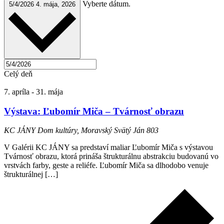
Vyberte dátum.
5/4/2026
4. mája, 2026
Celý deň
7. apríla
-
31. mája
Výstava: Ľubomír Miča – Tvárnosť obrazu
KC JÁNY
Dom kultúry, Moravský Svätý Ján 803
V Galérii KC JÁNY sa predstaví maliar Ľubomír Miča s výstavou
Tvárnosť obrazu, ktorá prináša štrukturálnu abstrakciu budovanú vo
vrstvách farby, geste a reliéfe. Ľubomír Miča sa dlhodobo venuje
štrukturálnej […]