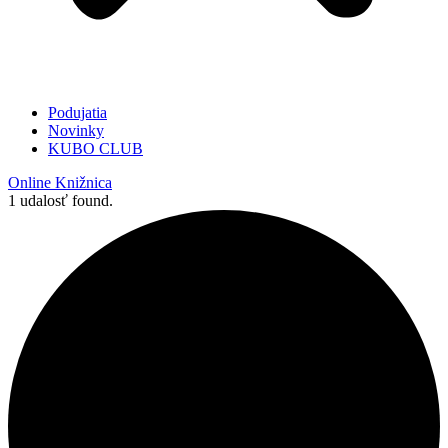
Podujatia
Novinky
KUBO CLUB
Online Knižnica
1 udalosť found.