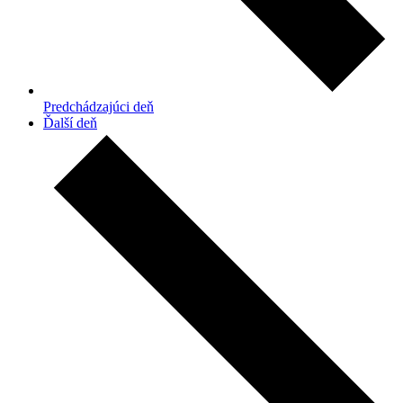
Predchádzajúci deň
Ďalší deň