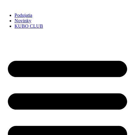
Preskočiť
na
Podujatia
obsah
Novinky
KUBO CLUB