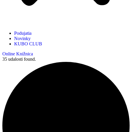
Podujatia
Novinky
KUBO CLUB
Online Knižnica
35 udalosti found.