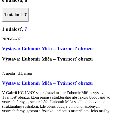
0 udalosti,
6
1 udalosť,
7
1 udalosť,
7
2026-04-07
Výstava: Ľubomír Miča – Tvárnosť obrazu
Výstava: Ľubomír Miča – Tvárnosť obrazu
7. apríla
-
31. mája
Výstava: Ľubomír Miča – Tvárnosť obrazu
V Galérii KC JÁNY sa predstaví maliar Ľubomír Miča s výstavou
Tvárnosť obrazu, ktorá prináša štrukturálnu abstrakciu budovanú vo
vrstvách farby, geste a reliéfe. Ľubomír Miča sa dlhodobo venuje
štrukturálnej abstrakcii, kde obraz buduje v mnohonásobných
vrstvách farby, gestom a fyzickou prácou s materiálom. Jeho maľby