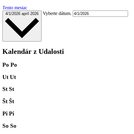
Tento mesiac
Vyberte dátum.
4/1/2026
apríl 2026
Kalendár z Udalosti
Po
Po
Ut
Ut
St
St
Št
Št
Pi
Pi
So
So