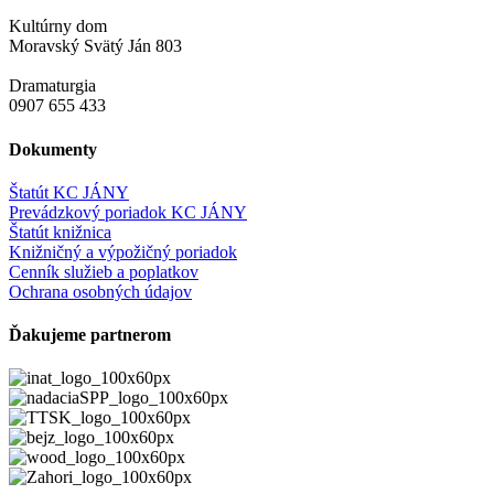
Kultúrny dom
Moravský Svätý Ján 803
Dramaturgia
0907 655 433
Dokumenty
Štatút KC JÁNY
Prevádzkový poriadok KC JÁNY
Štatút knižnica
Knižničný a výpožičný poriadok
Cenník služieb a poplatkov
Ochrana osobných údajov
Ďakujeme partnerom