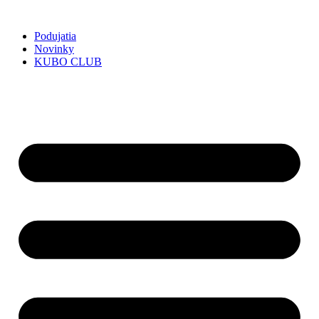
Preskočiť
na
Podujatia
obsah
Novinky
KUBO CLUB