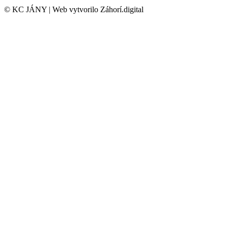
© KC JÁNY | Web vytvorilo Záhorí.digital