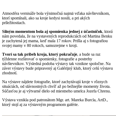
Atmosféra vernisáže bola výnimočná najmä vďaka návštevníkom,
ktorí spomínali, ako sa kroje kedysi nosili, a pri akých
príležitostiach.
Silným momentom bola aj spomienka jednej z účastníčok
, ktorá
nám povedala, že na vystavených reprodukciách od Martina Benku
je zachytená jej mama, keď mala 17 rokov. Prišla aj s fotografiou
svojej mamy v 80 rokoch, samozrejme v kroji.
Tvorí sa tak príbeh kroja, ktorý pokračuje
, a bude sa raz
týždenne rozširovať o spomienky, fotografie a postrehy
návštevníkov. Výsledná podoba výstavy tak vznikne spoločne. Na
záver výstavy bude pripravený aj Galérijný klub, ktorý celú výstavu
zhodnotí.
Na výstave nájdete fotografie, ktoré zachytávajú kroje v rôznych
situáciách, od slávnostných chvíľ až po bežnejšie momenty života.
Súčasťou je aj výtvarné dielo od miestneho umelca Jozefa Chrenu.
Výstava vznikla pod patronátom Mgr. art. Mareka Burcla, ArtD.,
ktorý stojí aj za výstavným programom galérie.