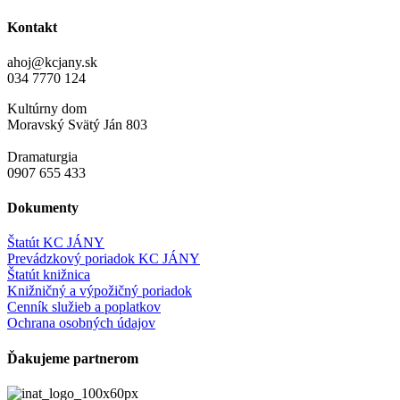
Kontakt
ahoj@kcjany.sk
034 7770 124
Kultúrny dom
Moravský Svätý Ján 803
Dramaturgia
0907 655 433
Dokumenty
Štatút KC JÁNY
Prevádzkový poriadok KC JÁNY
Štatút knižnica
Knižničný a výpožičný poriadok
Cenník služieb a poplatkov
Ochrana osobných údajov
Ďakujeme partnerom