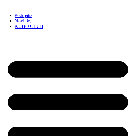
Preskočiť
na
Podujatia
obsah
Novinky
KUBO CLUB