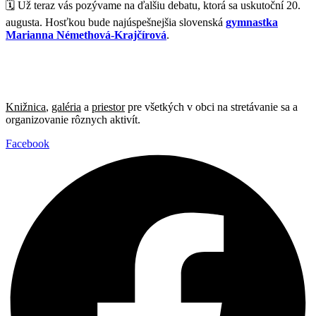
🗓 Už teraz vás pozývame na ďalšiu debatu, ktorá sa uskutoční 20.
augusta. Hosťkou bude najúspešnejšia slovenská
gymnastka
Marianna Némethová-Krajčírová
.
Knižnica
,
galéria
a
priestor
pre všetkých v obci na stretávanie sa a
organizovanie rôznych aktivít.
Facebook