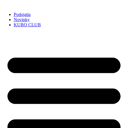
Preskočiť
na
Podujatia
obsah
Novinky
KUBO CLUB