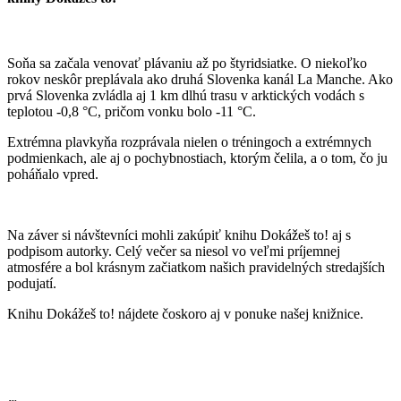
Soňa sa začala venovať plávaniu až po štyridsiatke. O niekoľko
rokov neskôr preplávala ako druhá Slovenka kanál La Manche. Ako
prvá Slovenka zvládla aj 1 km dlhú trasu v arktických vodách s
teplotou -0,8 °C, pričom vonku bolo -11 °C.
Extrémna plavkyňa rozprávala nielen o tréningoch a extrémnych
podmienkach, ale aj o pochybnostiach, ktorým čelila, a o tom, čo ju
poháňalo vpred.
Na záver si návštevníci mohli zakúpiť knihu Dokážeš to! aj s
podpisom autorky. Celý večer sa niesol vo veľmi príjemnej
atmosfére a bol krásnym začiatkom našich pravidelných stredajších
podujatí.
Knihu Dokážeš to! nájdete čoskoro aj v ponuke našej knižnice.