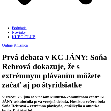
Podujatia
Novinky
KUBO CLUB
Online Knižnica
Prvá debata v KC JÁNY: Soňa
Rebrová dokazuje, že s
extrémnym plávaním môžete
začať aj po štyridsiatke
V stredu 23. júla sa v našom kultúrno-komunitnom centre KC
JÁNY uskutočnila prvá verejná debata. Hosťkou večera bola
Soňa Rebrová – extrémna plavkyňa, otužilkyňa a autorka
knihy Dokážeš to!