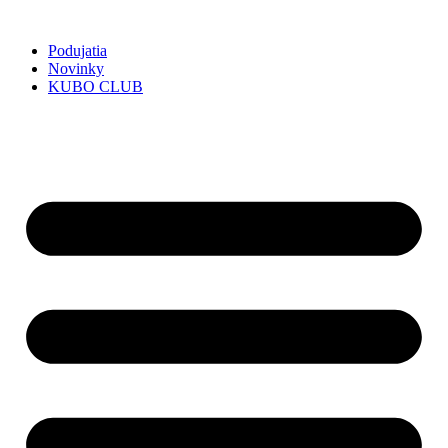
Preskočiť
na
Podujatia
obsah
Novinky
KUBO CLUB