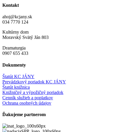
Kontakt
ahoj@kcjany.sk
034 7770 124
Kultúrny dom
Moravský Svätý Ján 803
Dramaturgia
0907 655 433
Dokumenty
Štatút KC JÁNY
Prevádzkový poriadok KC JÁNY
Štatút knižnica
Knižničný a výpožičný poriadok
Cenník služieb a poplatkov
Ochrana osobných údajov
Ďakujeme partnerom