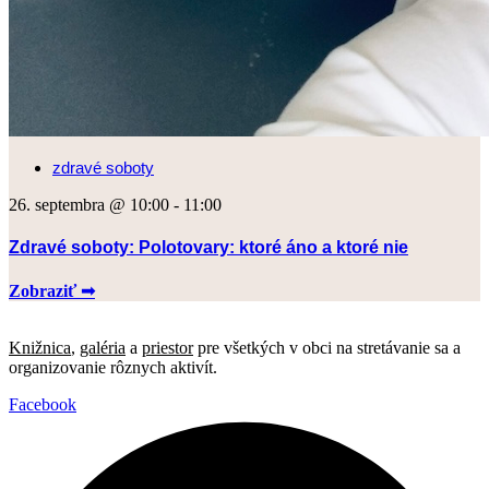
zdravé soboty
26. septembra @ 10:00
-
11:00
Zdravé soboty: Polotovary: ktoré áno a ktoré nie
Zobraziť ➟
Knižnica
,
galéria
a
priestor
pre všetkých v obci na stretávanie sa a
organizovanie rôznych aktivít.
Facebook