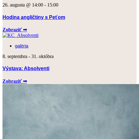
26. augusta @ 14:00
-
15:00
Hodina angličtiny s Peťom
Zobraziť ➟
galéria
8. septembra
-
31. októbra
Výstava: Absolventi
Zobraziť ➟