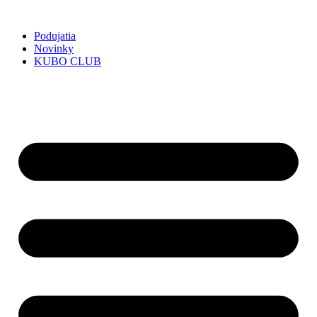
Preskočiť
na
Podujatia
obsah
Novinky
KUBO CLUB