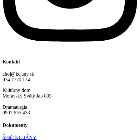
Kontakt
ahoj@kcjany.sk
034 7770 124
Kultúrny dom
Moravský Svätý Ján 803
Dramaturgia
0907 655 433
Dokumenty
Štatút KC JÁNY