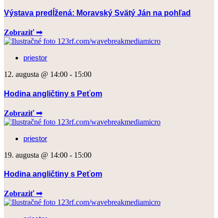
Výstava predĺžená: Moravský Svätý Ján na pohľad
Zobraziť ➟
priestor
12. augusta @ 14:00
-
15:00
Hodina angličtiny s Peťom
Zobraziť ➟
priestor
19. augusta @ 14:00
-
15:00
Hodina angličtiny s Peťom
Zobraziť ➟