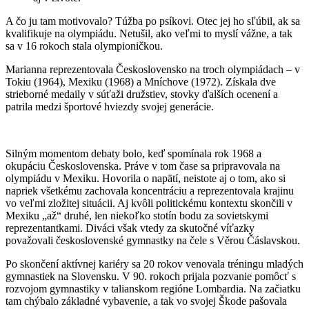
A čo ju tam motivovalo? Túžba po psíkovi. Otec jej ho sľúbil, ak sa
kvalifikuje na olympiádu. Netušil, ako veľmi to myslí vážne, a tak
sa v 16 rokoch stala olympioničkou.
Marianna reprezentovala Československo na troch olympiádach – v
Tokiu (1964), Mexiku (1968) a Mníchove (1972). Získala dve
strieborné medaily v súťaži družstiev, stovky ďalších ocenení a
patrila medzi športové hviezdy svojej generácie.
Silným momentom debaty bolo, keď spomínala rok 1968 a
okupáciu Československa. Práve v tom čase sa pripravovala na
olympiádu v Mexiku. Hovorila o napätí, neistote aj o tom, ako si
napriek všetkému zachovala koncentráciu a reprezentovala krajinu
vo veľmi zložitej situácii. Aj kvôli politickému kontextu skončili v
Mexiku „až“ druhé, len niekoľko stotín bodu za sovietskymi
reprezentantkami. Diváci však vtedy za skutočné víťazky
považovali československé gymnastky na čele s Věrou Čáslavskou.
Po skončení aktívnej kariéry sa 20 rokov venovala tréningu mladých
gymnastiek na Slovensku. V 90. rokoch prijala pozvanie pomôcť s
rozvojom gymnastiky v talianskom regióne Lombardia. Na začiatku
tam chýbalo základné vybavenie, a tak vo svojej Škode pašovala