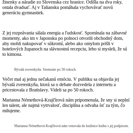
žinenky a náradie zo Slovenska cez hranice. Odišla na dva roky,
ostala dvadsať. Aj v Taliansku pomáhala vychovávať novú
generáciu gymnastiek.
Z jej rozprávania sálala energia a ľudskosť. Spomínala na zábavné
momenty, ako im v Japonsku po polnoci otvorili obchodný dom,
aby mohli nakupovať v súkromí, alebo ako omylom prišli v
hotelových županoch na slávnostnú recepciu, lebo si mysleli, že sú
to kimona.
Bývalá zverenkyňa. Stretnutie po 50 rokoch.
Večer mal aj jednu nečakanú emóciu. V publiku sa objavila jej
bývalá zverenkyňa, ktorá sa o debate dozvedela z internetu a
pricestovala z Bratislavy. Videli sa po 50 rokoch.
Marianna Némethová-Krajčírová nám pripomenula, že sny si neplní
len talent, ale najmä vytrvalosť, disciplína a odvaha ísť za tým, čo
milujeme.
Marianna Némethová-Krajčírová nám venovala do knižnice knihu s jej podpisom.