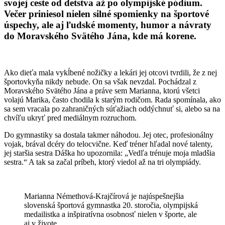
svojej ceste od detstva až po olympijské pódium.
Večer priniesol nielen silné spomienky na športové
úspechy, ale aj ľudské momenty, humor a návraty
do Moravského Svätého Jána, kde má korene.
Ako dieťa mala vykĺbené nožičky a lekári jej otcovi tvrdili, že z nej
športovkyňa nikdy nebude. On sa však nevzdal. Pochádzal z
Moravského Svätého Jána a práve sem Marianna, ktorú všetci
volajú Marika, často chodila k starým rodičom. Rada spomínala, ako
sa sem vracala po zahraničných súťažiach oddýchnuť si, alebo sa na
chvíľu ukryť pred mediálnym rozruchom.
Do gymnastiky sa dostala takmer náhodou. Jej otec, profesionálny
vojak, brával dcéry do telocvične. Keď tréner hľadal nové talenty,
jej staršia sestra Dáška ho upozornila: „Vedľa trénuje moja mladšia
sestra.“ A tak sa začal príbeh, ktorý viedol až na tri olympiády.
Marianna Némethová-Krajčírová je najúspešnejšia
slovenská športová gymnastka 20. storočia, olympijská
medailistka a inšpiratívna osobnosť nielen v športe, ale
aj v živote.