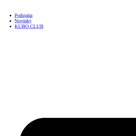
Preskočiť
na
Podujatia
obsah
Novinky
KUBO CLUB